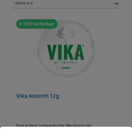
> 500 lieferbar
Vika Absinth 12g
Eine kühne schwedische Mischung mit
besonderem Twist. VIKA Absinth ist eine gewagte