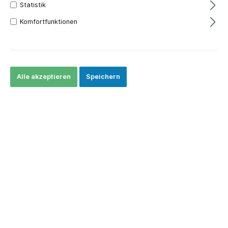
Statistik
Komfortfunktionen
> 500 lieferbar
Alle akzeptieren
Speichern
Vika CBD Pearls 15mg - Blueberry
Dream 10g
Die revolutionäre Produktlinie mit Cannabidiol
(CBD), einem aus Marihuana gewonnenen