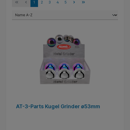
1
2
3
4
5
AT-3-Parts Kugel Grinder ø53mm