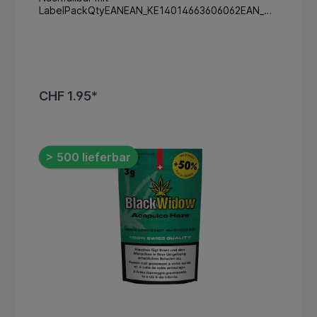
LabelPackQtyEANEAN_KE14014663606062EAN_HE
484014663606079EAN_UK11524014663606086
CHF 1.95*
In den Warenkorb
> 500 lieferbar